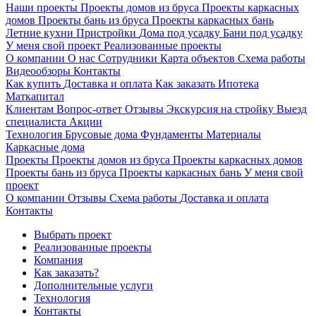
Наши проекты
Проекты домов из бруса
Проекты каркасных
домов
Проекты бань из бруса
Проекты каркасных бань
Летние кухни
Пристройки
Дома под усадку
Бани под усадку
У меня свой проект
Реализованные проекты
О компании
О нас
Сотрудники
Карта объектов
Схема работы
Видеообзоры
Контакты
Как купить
Доставка и оплата
Как заказать
Ипотека
Маткапитал
Клиентам
Вопрос-ответ
Отзывы
Экскурсия на стройку
Выезд
специалиста
Акции
Технология
Брусовые дома
Фундаменты
Материалы
Каркасные дома
Проекты
Проекты домов из бруса
Проекты каркасных домов
Проекты бань из бруса
Проекты каркасных бань
У меня свой
проект
О компании
Отзывы
Схема работы
Доставка и оплата
Контакты
Выбрать проект
Реализованные проекты
Компания
Как заказать?
Дополнительные услуги
Технология
Контакты