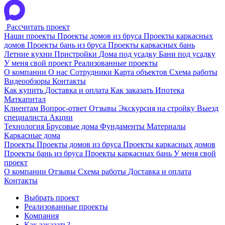
Рассчитать проект
Наши проекты
Проекты домов из бруса
Проекты каркасных
домов
Проекты бань из бруса
Проекты каркасных бань
Летние кухни
Пристройки
Дома под усадку
Бани под усадку
У меня свой проект
Реализованные проекты
О компании
О нас
Сотрудники
Карта объектов
Схема работы
Видеообзоры
Контакты
Как купить
Доставка и оплата
Как заказать
Ипотека
Маткапитал
Клиентам
Вопрос-ответ
Отзывы
Экскурсия на стройку
Выезд
специалиста
Акции
Технология
Брусовые дома
Фундаменты
Материалы
Каркасные дома
Проекты
Проекты домов из бруса
Проекты каркасных домов
Проекты бань из бруса
Проекты каркасных бань
У меня свой
проект
О компании
Отзывы
Схема работы
Доставка и оплата
Контакты
Выбрать проект
Реализованные проекты
Компания
Как заказать?