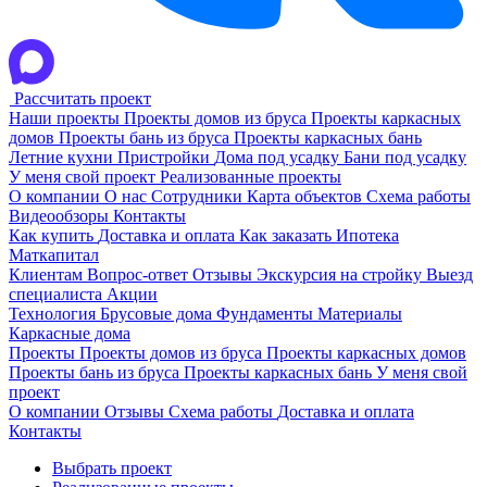
Рассчитать проект
Наши проекты
Проекты домов из бруса
Проекты каркасных
домов
Проекты бань из бруса
Проекты каркасных бань
Летние кухни
Пристройки
Дома под усадку
Бани под усадку
У меня свой проект
Реализованные проекты
О компании
О нас
Сотрудники
Карта объектов
Схема работы
Видеообзоры
Контакты
Как купить
Доставка и оплата
Как заказать
Ипотека
Маткапитал
Клиентам
Вопрос-ответ
Отзывы
Экскурсия на стройку
Выезд
специалиста
Акции
Технология
Брусовые дома
Фундаменты
Материалы
Каркасные дома
Проекты
Проекты домов из бруса
Проекты каркасных домов
Проекты бань из бруса
Проекты каркасных бань
У меня свой
проект
О компании
Отзывы
Схема работы
Доставка и оплата
Контакты
Выбрать проект