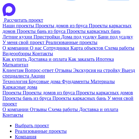
Рассчитать проект
Наши проекты
Проекты домов из бруса
Проекты каркасных
домов
Проекты бань из бруса
Проекты каркасных бань
Летние кухни
Пристройки
Дома под усадку
Бани под усадку
У меня свой проект
Реализованные проекты
О компании
О нас
Сотрудники
Карта объектов
Схема работы
Видеообзоры
Контакты
Как купить
Доставка и оплата
Как заказать
Ипотека
Маткапитал
Клиентам
Вопрос-ответ
Отзывы
Экскурсия на стройку
Выезд
специалиста
Акции
Технология
Брусовые дома
Фундаменты
Материалы
Каркасные дома
Проекты
Проекты домов из бруса
Проекты каркасных домов
Проекты бань из бруса
Проекты каркасных бань
У меня свой
проект
О компании
Отзывы
Схема работы
Доставка и оплата
Контакты
Выбрать проект
Реализованные проекты
Компания