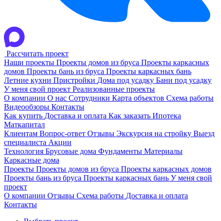
Рассчитать проект
Наши проекты
Проекты домов из бруса
Проекты каркасных
домов
Проекты бань из бруса
Проекты каркасных бань
Летние кухни
Пристройки
Дома под усадку
Бани под усадку
У меня свой проект
Реализованные проекты
О компании
О нас
Сотрудники
Карта объектов
Схема работы
Видеообзоры
Контакты
Как купить
Доставка и оплата
Как заказать
Ипотека
Маткапитал
Клиентам
Вопрос-ответ
Отзывы
Экскурсия на стройку
Выезд
специалиста
Акции
Технология
Брусовые дома
Фундаменты
Материалы
Каркасные дома
Проекты
Проекты домов из бруса
Проекты каркасных домов
Проекты бань из бруса
Проекты каркасных бань
У меня свой
проект
О компании
Отзывы
Схема работы
Доставка и оплата
Контакты