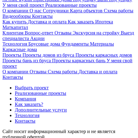
У меня свой проект
Реализованные проекты
О компании
О нас
Сотрудники
Карта объектов
Схема работы
Видеообзоры
Контакты
Как купить
Доставка и оплата
Как заказать
Ипотека
Маткапитал
Клиентам
Вопрос-ответ
Отзывы
Экскурсия на стройку
Выезд
специалиста
Акции
Технология
Брусовые дома
Фундаменты
Материалы
Каркасные дома
Проекты
Проекты домов из бруса
Проекты каркасных домов
Проекты бань из бруса
Проекты каркасных бань
У меня свой
проект
О компании
Отзывы
Схема работы
Доставка и оплата
Контакты
Выбрать проект
Реализованные проекты
Компания
Как заказать?
Дополнительные услуги
Технология
Контакты
Сайт носит информационный характер и не является
публичной офертой.