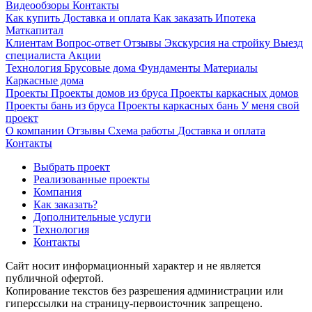
Видеообзоры
Контакты
Как купить
Доставка и оплата
Как заказать
Ипотека
Маткапитал
Клиентам
Вопрос-ответ
Отзывы
Экскурсия на стройку
Выезд
специалиста
Акции
Технология
Брусовые дома
Фундаменты
Материалы
Каркасные дома
Проекты
Проекты домов из бруса
Проекты каркасных домов
Проекты бань из бруса
Проекты каркасных бань
У меня свой
проект
О компании
Отзывы
Схема работы
Доставка и оплата
Контакты
Выбрать проект
Реализованные проекты
Компания
Как заказать?
Дополнительные услуги
Технология
Контакты
Сайт носит информационный характер и не является
публичной офертой.
Копирование текстов без разрешения администрации или
гиперссылки на страницу-первоисточник запрещено.