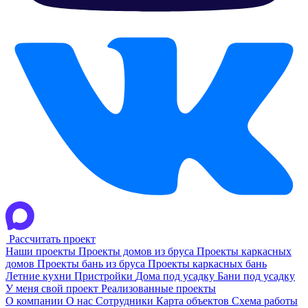
Рассчитать проект
Наши проекты
Проекты домов из бруса
Проекты каркасных
домов
Проекты бань из бруса
Проекты каркасных бань
Летние кухни
Пристройки
Дома под усадку
Бани под усадку
У меня свой проект
Реализованные проекты
О компании
О нас
Сотрудники
Карта объектов
Схема работы