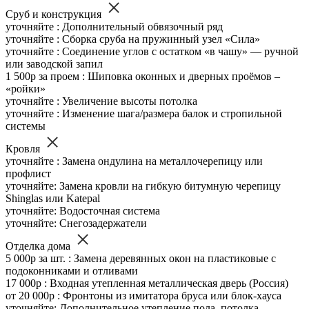
Сруб и конструкция
уточняйте : Дополнительный обвязочный ряд
уточняйте : Сборка сруба на пружинный узел «Сила»
уточняйте : Соединение углов с остатком «в чашу» — ручной
или заводской запил
1 500р за проем : Шиповка оконных и дверных проёмов –
«ройки»
уточняйте : Увеличение высоты потолка
уточняйте : Изменение шага/размера балок и стропильной
системы
Кровля
уточняйте : Замена ондулина на металлочерепицу или
профлист
уточняйте: Замена кровли на гибкую битумную черепицу
Shinglas или Katepal
уточняйте: Водосточная система
уточняйте: Снегозадержатели
Отделка дома
5 000р за шт. : Замена деревянных окон на пластиковые с
подоконниками и отливами
17 000р : Входная утепленная металлическая дверь (Россия)
от 20 000р : Фронтоны из имитатора бруса или блок-хауса
уточняйте: Дополнительное утепление пола, потолка,