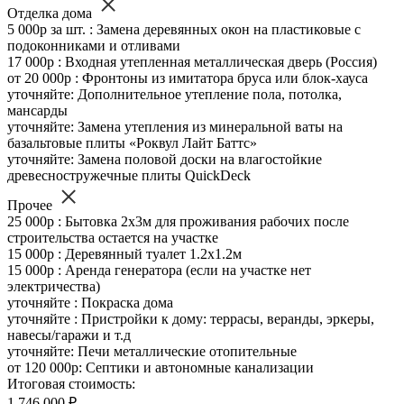
Отделка дома
5 000р за шт. : Замена деревянных окон на пластиковые с
подоконниками и отливами
17 000р : Входная утепленная металлическая дверь (Россия)
от 20 000р : Фронтоны из имитатора бруса или блок-хауса
уточняйте: Дополнительное утепление пола, потолка,
мансарды
уточняйте: Замена утепления из минеральной ваты на
базальтовые плиты «Роквул Лайт Баттс»
уточняйте: Замена половой доски на влагостойкие
древесностружечные плиты QuickDeck
Прочее
25 000р : Бытовка 2х3м для проживания рабочих после
строительства остается на участке
15 000р : Деревянный туалет 1.2х1.2м
15 000р : Аренда генератора (если на участке нет
электричества)
уточняйте : Покраска дома
уточняйте : Пристройки к дому: террасы, веранды, эркеры,
навесы/гаражи и т.д
уточняйте: Печи металлические отопительные
от 120 000р: Септики и автономные канализации
Итоговая стоимость:
1 746 000 ₽