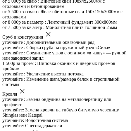
от 5 000р за сваю : Винтовые сваи 108х4х2500мм с
оголовками и бетонированием
от 5 500р за сваю : Железобетонные сваи 150х150х3000мм с
оголовками
от 8 000р за паг.метр : Ленточный фундамент 300х800мм
от 7 500р за кв.метр : Монолитная плита толщиной 25мм
Сруб и конструкция
уточняйте : Дополнительный обвязочный ряд
уточняйте : Сборка сруба на пружинный узел «Сила»
уточняйте : Соединение углов с остатком «в чашу» — ручной
или заводской запил
1 500р за проем : Шиповка оконных и дверных проёмов –
«ройки»
уточняйте : Увеличение высоты потолка
уточняйте : Изменение шага/размера балок и стропильной
системы
Кровля
уточняйте : Замена ондулина на металлочерепицу или
профлист
уточняйте: Замена кровли на гибкую битумную черепицу
Shinglas или Katepal
уточняйте: Водосточная система
уточняйте: Снегозадержатели