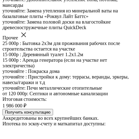
мансарды
уточняйте: Замена утепления из минеральной ваты на
базальтовые плиты «Роквул Лайт Баттс»
уточняйте: Замена половой доски на влагостойкие
древесностружечные плиты QuickDeck
Прочее
25 000р : Бытовка 2х3м для проживания рабочих после
строительства остается на участке
15 000р : Деревянный туалет 1.2х1.2м
15 000р : Аренда генератора (если на участке нет
электричества)
уточняйте : Покраска дома
уточняйте : Пристройки к дому: террасы, веранды, эркеры,
навесы/гаражи и т.д
уточняйте: Печи металлические отопительные
от 120 000р: Септики и автономные канализации
Итоговая стоимость:
1 986 000 ₽
Получить консультацию
Аккредитованы во всех крупнейших банках.
Ипотека по эскоу-счету и маткапитал доступны: