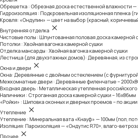
Обрешетка : Обрезная доска естественной влажности —
Гидроизоляция : Подкровельная изоляционная пленка (г
Кровля: «Ондулин» — цвет на выбор (красный, коричневы
Внутренняя отделка
Чистовые полы : Шпунтованная половая доска камерной 
Потолки : Хвойная вагонка камерной сушки
Отделка мансарды : Хвойная вагонка камерной сушки
Лестница (для двухэтажных домов): Деревянная, из стро
Окна и двери
Окна: Деревянные с двойным остеклением (с фурнитуро
Межкомнатные двери : Деревянные филенчатые – 2000х8
Входная дверь : Металлическая утепленная российского 
Наличники : Строганная доска камерной сушки – 16х86мм
«Ройки» : Шиповка оконных и дверных проемов – по акции
Утепление
Утепление : Минеральная вата «Кнауф» — 100мм (пол, по
Изоляция: Пароизоляция — «Ондутис R70», влаго-ветроз
Прочее