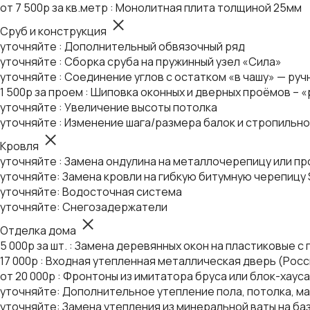
от 7 500р за кв.метр : Монолитная плита толщиной 25мм
Сруб и конструкция
уточняйте : Дополнительный обвязочный ряд
уточняйте : Сборка сруба на пружинный узел «Сила»
уточняйте : Соединение углов с остатком «в чашу» — руч
1 500р за проем : Шиповка оконных и дверных проёмов – 
уточняйте : Увеличение высоты потолка
уточняйте : Изменение шага/размера балок и стропильн
Кровля
уточняйте : Замена ондулина на металлочерепицу или п
уточняйте: Замена кровли на гибкую битумную черепицу S
уточняйте: Водосточная система
уточняйте: Снегозадержатели
Отделка дома
5 000р за шт. : Замена деревянных окон на пластиковые 
17 000р : Входная утепленная металлическая дверь (Росс
от 20 000р : Фронтоны из имитатора бруса или блок-хауса
уточняйте: Дополнительное утепление пола, потолка, м
уточняйте: Замена утепления из минеральной ваты на ба