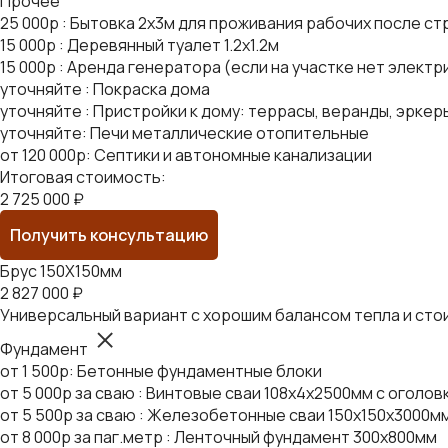
Прочее
25 000р : Бытовка 2х3м для проживания рабочих после с
15 000р : Деревянный туалет 1.2х1.2м
15 000р : Аренда генератора (если на участке нет элект
уточняйте : Покраска дома
уточняйте : Пристройки к дому: террасы, веранды, эркеры
уточняйте: Печи металлические отопительные
от 120 000р: Септики и автономные канализации
Итоговая стоимость:
2 725 000 ₽
Получить консультацию
Брус 150Х150мм
2 827 000 ₽
Универсальный вариант с хорошим балансом тепла и сто
Фундамент
от 1 500р: Бетонные фундаментные блоки
от 5 000р за сваю : Винтовые сваи 108х4х2500мм с оголо
от 5 500р за сваю : Железобетонные сваи 150х150х3000м
от 8 000р за паг.метр : Ленточный фундамент 300х800мм