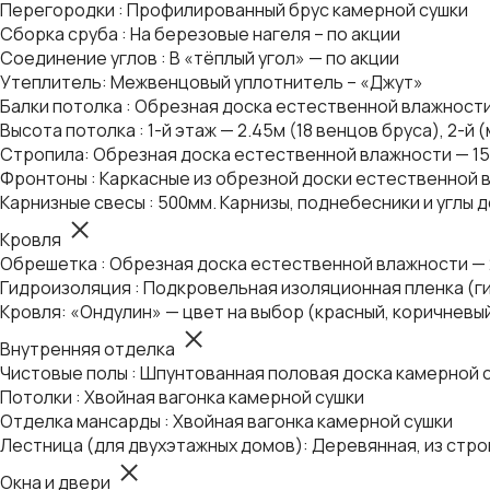
Перегородки : Профилированный брус камерной сушки
Сборка сруба : На березовые нагеля – по акции
Соединение углов : В «тёплый угол» — по акции
Утеплитель: Межвенцовый уплотнитель – «Джут»
Балки потолка : Обрезная доска естественной влажности
Высота потолка : 1-й этаж — 2.45м (18 венцов бруса), 2-й
Стропила: Обрезная доска естественной влажности — 1
Фронтоны : Каркасные из обрезной доски естественной в
Карнизные свесы : 500мм. Карнизы, поднебесники и углы 
Кровля
Обрешетка : Обрезная доска естественной влажности —
Гидроизоляция : Подкровельная изоляционная пленка (г
Кровля: «Ондулин» — цвет на выбор (красный, коричневы
Внутренняя отделка
Чистовые полы : Шпунтованная половая доска камерной 
Потолки : Хвойная вагонка камерной сушки
Отделка мансарды : Хвойная вагонка камерной сушки
Лестница (для двухэтажных домов): Деревянная, из стро
Окна и двери