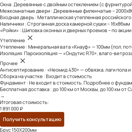
Окна: Деревянные с двойным остеклением (с фурнитуро
Межкомнатные двери : Деревянные филенчатые – 2000х8
Входная дверь : Металлическая утепленная российского 
Наличники : Строганная доска камерной сушки – 16х86мм
«Ройки» : Шиповка оконных и дверных проемов – по акции
Утепление
Утепление : Минеральная вата «Кнауф» — 100мм (пол, по
Изоляция: Пароизоляция — «Ондутис R70», влаго-ветроз
Прочее
Антисептирование : «Неомид 430» — обвязка, лаги пола и
Сборка на участке : Входит в стоимость
Фундамент : Не входит в стоимость. Подробнее о фунда
Бесплатная доставка : до 100 км от Москвы, до 100 км о
→
Итоговая стоимость:
1 891 000 ₽
Получить консультацию
Брус 150Х200мм