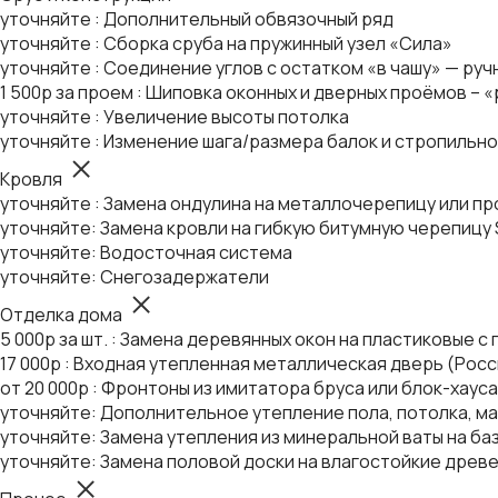
уточняйте : Дополнительный обвязочный ряд
уточняйте : Сборка сруба на пружинный узел «Сила»
уточняйте : Соединение углов с остатком «в чашу» — руч
1 500р за проем : Шиповка оконных и дверных проёмов – 
уточняйте : Увеличение высоты потолка
уточняйте : Изменение шага/размера балок и стропильн
Кровля
уточняйте : Замена ондулина на металлочерепицу или п
уточняйте: Замена кровли на гибкую битумную черепицу S
уточняйте: Водосточная система
уточняйте: Снегозадержатели
Отделка дома
5 000р за шт. : Замена деревянных окон на пластиковые 
17 000р : Входная утепленная металлическая дверь (Росс
от 20 000р : Фронтоны из имитатора бруса или блок-хауса
уточняйте: Дополнительное утепление пола, потолка, м
уточняйте: Замена утепления из минеральной ваты на ба
уточняйте: Замена половой доски на влагостойкие древ