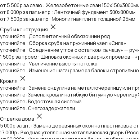
от 5 500р за сваю : Железобетонные сваи 150х150х3000м
от 8 000р за паг.метр : Ленточный фундамент 300х800мм
от 7 500р за кв.метр : Монолитная плита толщиной 25мм
Сруб и конструкция
уточняйте : Дополнительный обвязочный ряд
уточняйте : Сборка сруба на пружинный узел «Сила»
уточняйте : Соединение углов с остатком «в чашу» — руч
1 500р за проем : Шиповка оконных и дверных проёмов – 
уточняйте : Увеличение высоты потолка
уточняйте : Изменение шага/размера балок и стропильн
Кровля
уточняйте : Замена ондулина на металлочерепицу или п
уточняйте: Замена кровли на гибкую битумную черепицу S
уточняйте: Водосточная система
уточняйте: Снегозадержатели
Отделка дома
5 000р за шт. : Замена деревянных окон на пластиковые 
17 000р : Входная утепленная металлическая дверь (Росс