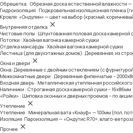
Обрешетка : Обрезная доска естественной влажности —
Гидроизоляция : Подкровельная изоляционная пленка (г
Кровля: «Ондулин» — цвет на выбор (красный, коричневы
Внутренняя отделка
Чистовые полы : Шпунтованная половая доска камерной 
Потолки : Хвойная вагонка камерной сушки
Отделка мансарды : Хвойная вагонка камерной сушки
Лестница (для двухэтажных домов): Деревянная, из стро
Окна и двери
Окна: Деревянные с двойным остеклением (с фурнитуро
Межкомнатные двери : Деревянные филенчатые – 2000х8
Входная дверь : Металлическая утепленная российского 
Наличники : Строганная доска камерной сушки – 16х86мм
«Ройки» : Шиповка оконных и дверных проемов – по акции
Утепление
Утепление : Минеральная вата «Кнауф» — 100мм (пол, по
Изоляция: Пароизоляция — «Ондутис R70», влаго-ветроз
Прочее