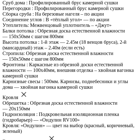
Сруб дома : Профилированный брус камерной сушки
Перегородки : Профилированный брус камерной сушки
Сборка сруба : На березовые нагеля – по акции
Соединение углов : В «тёплый угол» — по акции
Утеплитель: Межвенцовый уплотнитель – «Джут»
Балки потолка : Обрезная доска естественной влажности
— 150х50мм с шагом 800мм
Высота потолка : 1-й этаж — 2.45м (18 венцов бруса), 2-й
(мансардный) этаж – 2.40м (если есть)
Стропила: Обрезная доска естественной влажности
— 150х50мм с шагом 800мм
Фронтоны : Каркасные из обрезной доски естественной
влажности — 100х40мм, внешняя отделка – хвойная вагонка
камерной сушки
Карнизные свесы : 500мм. Карнизы, поднебесники и углы
дома — хвойная вагонка камерной сушки
Кровля
Обрешетка : Обрезная доска естественной влажности
— 20х150мм
Гидроизоляция : Подкровельная изоляционная пленка
(гидробарьер) — «Ондулин RV100»
Кровля: «Ондулин» — цвет на выбор (красный, коричневый,
зеленый)