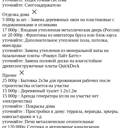
уточняйте: Снегозадержатели
Отделка дома
5 000р за шт. : Замена деревянных окон на пластиковые с
подоконниками и отливами
17 000р : Входная утепленная металлическая дверь (Россия)
от 20 000р : Фронтоны из имитатора бруса или блок-хауса
уточняйте: Дополнительное утепление пола, потолка,
мансарды
уточняйте: Замена утепления из минеральной ваты на
базальтовые плиты «Роквул Лайт Баттс»
уточняйте: Замена половой доски на влагостойкие
древесностружечные плиты QuickDeck
Прочее
25 000р : Бытовка 2х3м для проживания рабочих после
строительства остается на участке
15 000р : Деревянный туалет 1.2х1.2м
15 000р : Аренда генератора (если на участке нет
электричества)
уточняйте : Покраска дома
уточняйте : Пристройки к дому: террасы, веранды, эркеры,
навесы/гаражи и т.д
уточняйте: Печи металлические отопительные
от 120 000р: Септики и автономные канализации