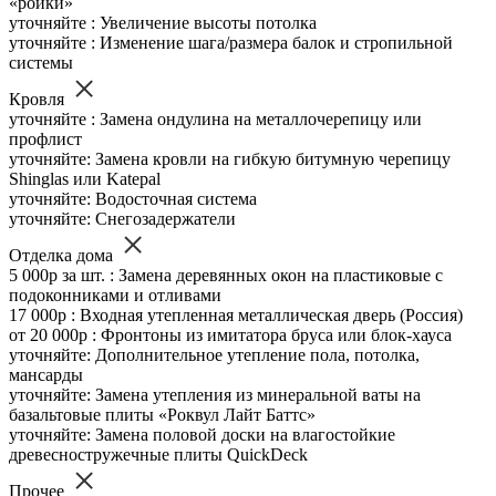
«ройки»
уточняйте : Увеличение высоты потолка
уточняйте : Изменение шага/размера балок и стропильной
системы
Кровля
уточняйте : Замена ондулина на металлочерепицу или
профлист
уточняйте: Замена кровли на гибкую битумную черепицу
Shinglas или Katepal
уточняйте: Водосточная система
уточняйте: Снегозадержатели
Отделка дома
5 000р за шт. : Замена деревянных окон на пластиковые с
подоконниками и отливами
17 000р : Входная утепленная металлическая дверь (Россия)
от 20 000р : Фронтоны из имитатора бруса или блок-хауса
уточняйте: Дополнительное утепление пола, потолка,
мансарды
уточняйте: Замена утепления из минеральной ваты на
базальтовые плиты «Роквул Лайт Баттс»
уточняйте: Замена половой доски на влагостойкие
древесностружечные плиты QuickDeck
Прочее