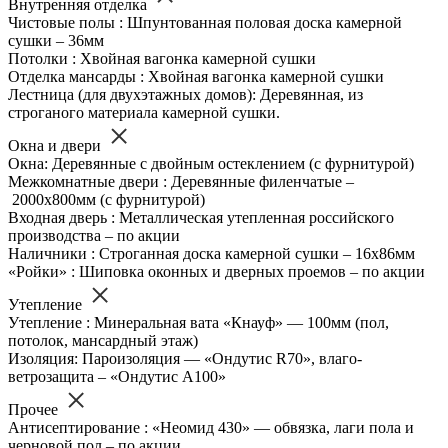
Внутренняя отделка
Чистовые полы : Шпунтованная половая доска камерной
сушки – 36мм
Потолки : Хвойная вагонка камерной сушки
Отделка мансарды : Хвойная вагонка камерной сушки
Лестница (для двухэтажных домов): Деревянная, из
строганого материала камерной сушки.
Окна и двери
Окна: Деревянные с двойным остеклением (с фурнитурой)
Межкомнатные двери : Деревянные филенчатые –
2000х800мм (с фурнитурой)
Входная дверь : Металлическая утепленная российского
производства – по акции
Наличники : Строганная доска камерной сушки – 16х86мм
«Ройки» : Шиповка оконных и дверных проемов – по акции
Утепление
Утепление : Минеральная вата «Кнауф» — 100мм (пол,
потолок, мансардный этаж)
Изоляция: Пароизоляция — «Ондутис R70», влаго-
ветрозащита – «Ондутис А100»
Прочее
Антисептирование : «Неомид 430» — обвязка, лаги пола и
черновой пол – по акции