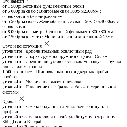
Фундамент
от 1 500р: Бетонные фундаментные блоки
от 5 000р за сваю : Винтовые сваи 108х4х2500мм с
оголовками и бетонированием
от 5 500р за сваю : Железобетонные сваи 150х150х3000мм с
оголовками
от 8 000р за паг.метр : Ленточный фундамент 300х800мм
от 7 500р за кв.метр : Монолитная плита толщиной 25мм
Сруб и конструкция
уточняйте : Дополнительный обвязочный ряд
уточняйте : Сборка сруба на пружинный узел «Сила»
уточняйте : Соединение углов с остатком «в чашу» — ручной
или заводской запил
1 500р за проем : Шиповка оконных и дверных проёмов –
«ройки»
уточняйте : Увеличение высоты потолка
уточняйте : Изменение шага/размера балок и стропильной
системы
Кровля
уточняйте : Замена ондулина на металлочерепицу или
профлист
уточняйте: Замена кровли на гибкую битумную черепицу
Shinglas или Katepal
уточняйте: Водосточная система