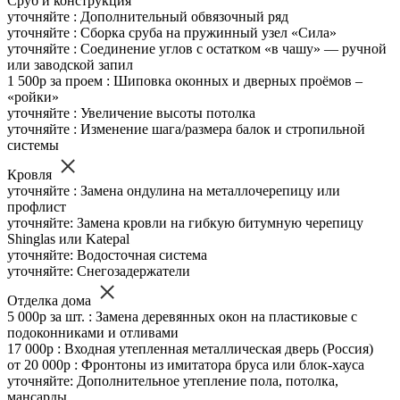
Сруб и конструкция
уточняйте : Дополнительный обвязочный ряд
уточняйте : Сборка сруба на пружинный узел «Сила»
уточняйте : Соединение углов с остатком «в чашу» — ручной
или заводской запил
1 500р за проем : Шиповка оконных и дверных проёмов –
«ройки»
уточняйте : Увеличение высоты потолка
уточняйте : Изменение шага/размера балок и стропильной
системы
Кровля
уточняйте : Замена ондулина на металлочерепицу или
профлист
уточняйте: Замена кровли на гибкую битумную черепицу
Shinglas или Katepal
уточняйте: Водосточная система
уточняйте: Снегозадержатели
Отделка дома
5 000р за шт. : Замена деревянных окон на пластиковые с
подоконниками и отливами
17 000р : Входная утепленная металлическая дверь (Россия)
от 20 000р : Фронтоны из имитатора бруса или блок-хауса
уточняйте: Дополнительное утепление пола, потолка,
мансарды