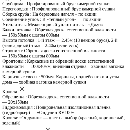
Сруб дома : Профилированный брус камерной сушки
Перегородки : Профилированный брус камерной сушки
Сборка сруба : На березовые нагеля – по акции
Соединение углов : В «тёплый угол» — по акции
Утеплитель: Межвенцовый уплотнитель – «Джут»
Балки потолка : Обрезная доска естественной влажности
— 150х50мм с шагом 800мм
Высота потолка : 1-й этаж — 2.45м (18 венцов бруса), 2-й
(мансардный) этаж – 2.40м (если есть)
Стропила: Обрезная доска естественной влажности
— 150х50мм с шагом 800мм
Фронтоны : Каркасные из обрезной доски естественной
влажности — 100х40мм, внешняя отделка – хвойная вагонка
камерной сушки
Карнизные свесы : 500мм. Карнизы, поднебесники и углы
дома — хвойная вагонка камерной сушки
Кровля
Обрешетка : Обрезная доска естественной влажности
— 20х150мм
Гидроизоляция : Подкровельная изоляционная пленка
(гидробарьер) — «Ондулин RV100»
Кровля: «Ондулин» — цвет на выбор (красный, коричневый,
зеленый)