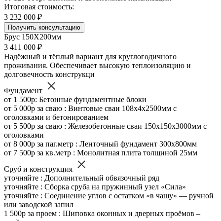
Итоговая стоимость:
3 232 000 ₽
Получить консультацию
Брус 150Х200мм
3 411 000 ₽
Надёжный и тёплый вариант для круглогодичного
проживания. Обеспечивает высокую теплоизоляцию и
долговечность конструкци
Фундамент
от 1 500р: Бетонные фундаментные блоки
от 5 000р за сваю : Винтовые сваи 108х4х2500мм с
оголовками и бетонированием
от 5 500р за сваю : Железобетонные сваи 150х150х3000мм с
оголовками
от 8 000р за паг.метр : Ленточный фундамент 300х800мм
от 7 500р за кв.метр : Монолитная плита толщиной 25мм
Сруб и конструкция
уточняйте : Дополнительный обвязочный ряд
уточняйте : Сборка сруба на пружинный узел «Сила»
уточняйте : Соединение углов с остатком «в чашу» — ручной
или заводской запил
1 500р за проем : Шиповка оконных и дверных проёмов –