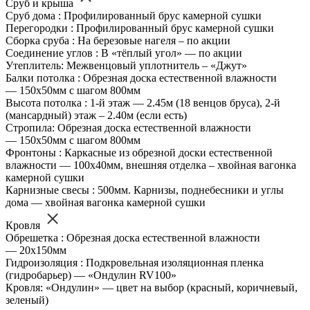
Сруб и крыша
Сруб дома : Профилированный брус камерной сушки
Перегородки : Профилированный брус камерной сушки
Сборка сруба : На березовые нагеля – по акции
Соединение углов : В «тёплый угол» — по акции
Утеплитель: Межвенцовый уплотнитель – «Джут»
Балки потолка : Обрезная доска естественной влажности
— 150х50мм с шагом 800мм
Высота потолка : 1-й этаж — 2.45м (18 венцов бруса), 2-й
(мансардный) этаж – 2.40м (если есть)
Стропила: Обрезная доска естественной влажности
— 150х50мм с шагом 800мм
Фронтоны : Каркасные из обрезной доски естественной
влажности — 100х40мм, внешняя отделка – хвойная вагонка
камерной сушки
Карнизные свесы : 500мм. Карнизы, поднебесники и углы
дома — хвойная вагонка камерной сушки
Кровля
Обрешетка : Обрезная доска естественной влажности
— 20х150мм
Гидроизоляция : Подкровельная изоляционная пленка
(гидробарьер) — «Ондулин RV100»
Кровля: «Ондулин» — цвет на выбор (красный, коричневый,
зеленый)