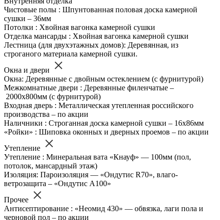
Внутренняя отделка
Чистовые полы : Шпунтованная половая доска камерной
сушки – 36мм
Потолки : Хвойная вагонка камерной сушки
Отделка мансарды : Хвойная вагонка камерной сушки
Лестница (для двухэтажных домов): Деревянная, из
строганого материала камерной сушки.
Окна и двери
Окна: Деревянные с двойным остеклением (с фурнитурой)
Межкомнатные двери : Деревянные филенчатые –
2000х800мм (с фурнитурой)
Входная дверь : Металлическая утепленная российского
производства – по акции
Наличники : Строганная доска камерной сушки – 16х86мм
«Ройки» : Шиповка оконных и дверных проемов – по акции
Утепление
Утепление : Минеральная вата «Кнауф» — 100мм (пол,
потолок, мансардный этаж)
Изоляция: Пароизоляция — «Ондутис R70», влаго-
ветрозащита – «Ондутис А100»
Прочее
Антисептирование : «Неомид 430» — обвязка, лаги пола и
черновой пол – по акции