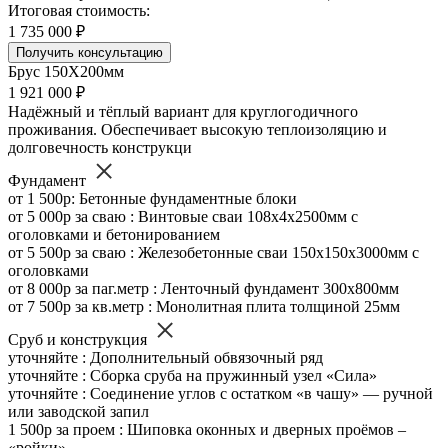
Итоговая стоимость:
1 735 000 ₽
Получить консультацию
Брус 150Х200мм
1 921 000 ₽
Надёжный и тёплый вариант для круглогодичного
проживания. Обеспечивает высокую теплоизоляцию и
долговечность конструкци
Фундамент
от 1 500р: Бетонные фундаментные блоки
от 5 000р за сваю : Винтовые сваи 108х4х2500мм с
оголовками и бетонированием
от 5 500р за сваю : Железобетонные сваи 150х150х3000мм с
оголовками
от 8 000р за паг.метр : Ленточный фундамент 300х800мм
от 7 500р за кв.метр : Монолитная плита толщиной 25мм
Сруб и конструкция
уточняйте : Дополнительный обвязочный ряд
уточняйте : Сборка сруба на пружинный узел «Сила»
уточняйте : Соединение углов с остатком «в чашу» — ручной
или заводской запил
1 500р за проем : Шиповка оконных и дверных проёмов –
«ройки»