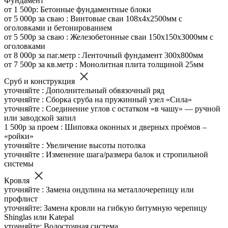
Фундамент
от 1 500р: Бетонные фундаментные блоки
от 5 000р за сваю : Винтовые сваи 108х4х2500мм с
оголовками и бетонированием
от 5 500р за сваю : Железобетонные сваи 150х150х3000мм с
оголовками
от 8 000р за паг.метр : Ленточный фундамент 300х800мм
от 7 500р за кв.метр : Монолитная плита толщиной 25мм
Сруб и конструкция
уточняйте : Дополнительный обвязочный ряд
уточняйте : Сборка сруба на пружинный узел «Сила»
уточняйте : Соединение углов с остатком «в чашу» — ручной
или заводской запил
1 500р за проем : Шиповка оконных и дверных проёмов –
«ройки»
уточняйте : Увеличение высоты потолка
уточняйте : Изменение шага/размера балок и стропильной
системы
Кровля
уточняйте : Замена ондулина на металлочерепицу или
профлист
уточняйте: Замена кровли на гибкую битумную черепицу
Shinglas или Katepal
уточняйте: Водосточная система