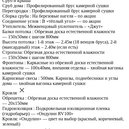
Сруб и крыша
Сруб дома : Профилированный брус камерной сушки
Перегородки : Профилированный брус камерной сушки
Сборка сруба : На березовые нагеля – по акции
Соединение углов : В «тёплый угол» — по акции
Утеплитель: Межвенцовый уплотнитель – «Джут»
Балки потолка : Обрезная доска естественной влажности
— 150х50мм с шагом 800мм
Высота потолка : 1-й этаж — 2.45м (18 венцов бруса), 2-й
(мансардный) этаж – 2.40м (если есть)
Стропила: Обрезная доска естественной влажности
— 150х50мм с шагом 800мм
Фронтоны : Каркасные из обрезной доски естественной
влажности — 100х40мм, внешняя отделка – хвойная вагонка
камерной сушки
Карнизные свесы : 500мм. Карнизы, поднебесники и углы
дома — хвойная вагонка камерной сушки
Кровля
Обрешетка : Обрезная доска естественной влажности
— 20х150мм
Гидроизоляция : Подкровельная изоляционная пленка
(гидробарьер) — «Ондулин RV100»
Кровля: «Ондулин» — цвет на выбор (красный, коричневый,
зеленый)