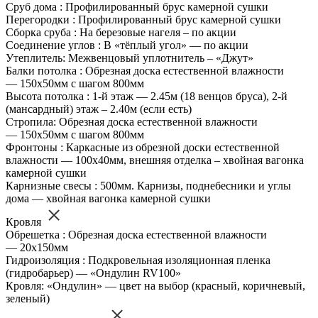
Сруб дома : Профилированный брус камерной сушки
Перегородки : Профилированный брус камерной сушки
Сборка сруба : На березовые нагеля – по акции
Соединение углов : В «тёплый угол» — по акции
Утеплитель: Межвенцовый уплотнитель – «Джут»
Балки потолка : Обрезная доска естественной влажности
— 150х50мм с шагом 800мм
Высота потолка : 1-й этаж — 2.45м (18 венцов бруса), 2-й
(мансардный) этаж – 2.40м (если есть)
Стропила: Обрезная доска естественной влажности
— 150х50мм с шагом 800мм
Фронтоны : Каркасные из обрезной доски естественной
влажности — 100х40мм, внешняя отделка – хвойная вагонка
камерной сушки
Карнизные свесы : 500мм. Карнизы, поднебесники и углы
дома — хвойная вагонка камерной сушки
Кровля
Обрешетка : Обрезная доска естественной влажности
— 20х150мм
Гидроизоляция : Подкровельная изоляционная пленка
(гидробарьер) — «Ондулин RV100»
Кровля: «Ондулин» — цвет на выбор (красный, коричневый,
зеленый)