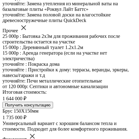
уточняйте: Замена утепления из минеральной ваты на
базальтовые плиты «Роквул Лайт Баттс»
уточняйте: Замена половой доски на влагостойкие
древесностружечные плиты QuickDeck
Прочее
25 000р : Бытовка 2х3м для проживания рабочих после
строительства остается на участке
15 000р : Деревянный туалет 1.2х1.2м
15 000р : Аренда генератора (если на участке нет
электричества)
уточняйте : Покраска дома
уточняйте : Пристройки к дому: террасы, веранды, эркеры,
навесы/гаражи и т.д
уточняйте: Печи металлические отопительные
от 120 000р: Септики и автономные канализации
Итоговая стоимость:
1 644 000 ₽
Получить консультацию
Брус 150Х150мм
1 735 000 ₽
Универсальный вариант с хорошим балансом тепла и
стоимости. Подходит для более комфортного проживания.