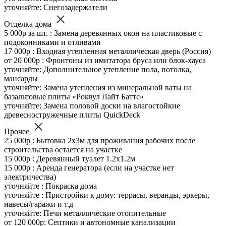
уточняйте: Снегозадержатели
Отделка дома
5 000р за шт. : Замена деревянных окон на пластиковые с
подоконниками и отливами
17 000р : Входная утепленная металлическая дверь (Россия)
от 20 000р : Фронтоны из имитатора бруса или блок-хауса
уточняйте: Дополнительное утепление пола, потолка,
мансарды
уточняйте: Замена утепления из минеральной ваты на
базальтовые плиты «Роквул Лайт Баттс»
уточняйте: Замена половой доски на влагостойкие
древесностружечные плиты QuickDeck
Прочее
25 000р : Бытовка 2х3м для проживания рабочих после
строительства остается на участке
15 000р : Деревянный туалет 1.2х1.2м
15 000р : Аренда генератора (если на участке нет
электричества)
уточняйте : Покраска дома
уточняйте : Пристройки к дому: террасы, веранды, эркеры,
навесы/гаражи и т.д
уточняйте: Печи металлические отопительные
от 120 000р: Септики и автономные канализации