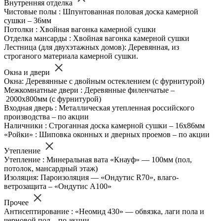
Внутренняя отделка
Чистовые полы : Шпунтованная половая доска камерной
сушки – 36мм
Потолки : Хвойная вагонка камерной сушки
Отделка мансарды : Хвойная вагонка камерной сушки
Лестница (для двухэтажных домов): Деревянная, из
строганого материала камерной сушки.
Окна и двери
Окна: Деревянные с двойным остеклением (с фурнитурой)
Межкомнатные двери : Деревянные филенчатые –
2000х800мм (с фурнитурой)
Входная дверь : Металлическая утепленная российского
производства – по акции
Наличники : Строганная доска камерной сушки – 16х86мм
«Ройки» : Шиповка оконных и дверных проемов – по акции
Утепление
Утепление : Минеральная вата «Кнауф» — 100мм (пол,
потолок, мансардный этаж)
Изоляция: Пароизоляция — «Ондутис R70», влаго-
ветрозащита – «Ондутис А100»
Прочее
Антисептирование : «Неомид 430» — обвязка, лаги пола и
черновой пол – по акции