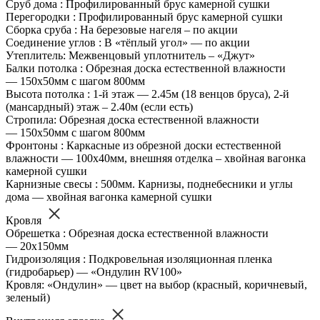
Сруб дома : Профилированный брус камерной сушки
Перегородки : Профилированный брус камерной сушки
Сборка сруба : На березовые нагеля – по акции
Соединение углов : В «тёплый угол» — по акции
Утеплитель: Межвенцовый уплотнитель – «Джут»
Балки потолка : Обрезная доска естественной влажности
— 150х50мм с шагом 800мм
Высота потолка : 1-й этаж — 2.45м (18 венцов бруса), 2-й
(мансардный) этаж – 2.40м (если есть)
Стропила: Обрезная доска естественной влажности
— 150х50мм с шагом 800мм
Фронтоны : Каркасные из обрезной доски естественной
влажности — 100х40мм, внешняя отделка – хвойная вагонка
камерной сушки
Карнизные свесы : 500мм. Карнизы, поднебесники и углы
дома — хвойная вагонка камерной сушки
Кровля
Обрешетка : Обрезная доска естественной влажности
— 20х150мм
Гидроизоляция : Подкровельная изоляционная пленка
(гидробарьер) — «Ондулин RV100»
Кровля: «Ондулин» — цвет на выбор (красный, коричневый,
зеленый)