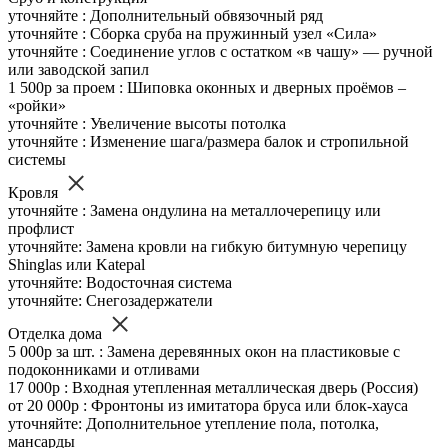
уточняйте : Дополнительный обвязочный ряд
уточняйте : Сборка сруба на пружинный узел «Сила»
уточняйте : Соединение углов с остатком «в чашу» — ручной
или заводской запил
1 500р за проем : Шиповка оконных и дверных проёмов –
«ройки»
уточняйте : Увеличение высоты потолка
уточняйте : Изменение шага/размера балок и стропильной
системы
Кровля
уточняйте : Замена ондулина на металлочерепицу или
профлист
уточняйте: Замена кровли на гибкую битумную черепицу
Shinglas или Katepal
уточняйте: Водосточная система
уточняйте: Снегозадержатели
Отделка дома
5 000р за шт. : Замена деревянных окон на пластиковые с
подоконниками и отливами
17 000р : Входная утепленная металлическая дверь (Россия)
от 20 000р : Фронтоны из имитатора бруса или блок-хауса
уточняйте: Дополнительное утепление пола, потолка,
мансарды