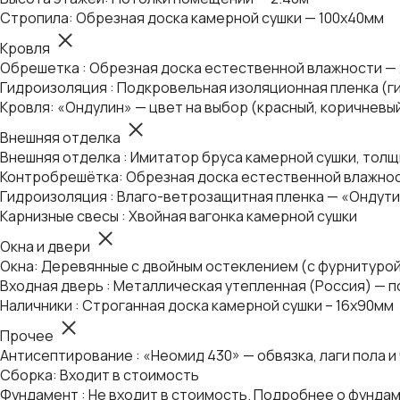
Стропила: Обрезная доска камерной сушки — 100х40мм
Кровля
Обрешетка : Обрезная доска естественной влажности —
Гидроизоляция : Подкровельная изоляционная пленка (г
Кровля: «Ондулин» — цвет на выбор (красный, коричневы
Внешняя отделка
Внешняя отделка : Имитатор бруса камерной сушки, толщ
Контробрешётка: Обрезная доска естественной влажнос
Гидроизоляция : Влаго-ветрозащитная пленка — «Ондути
Карнизные свесы : Хвойная вагонка камерной сушки
Окна и двери
Окна: Деревянные с двойным остеклением (с фурнитуро
Входная дверь : Металлическая утепленная (Россия) — п
Наличники : Строганная доска камерной сушки – 16х90мм
Прочее
Антисептирование : «Неомид 430» — обвязка, лаги пола и
Сборка: Входит в стоимость
Фундамент : Не входит в стоимость. Подробнее о фунда