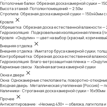
Потолочные балки: Обрезная доска камерной сушки — 15
Высота этажей: Потолки помещений — 2.50м
Стропила: Обрезная доска камерной сушки — 150х40мм с
Кровля
Обрешетка: Обрезная доска естественной влажности — 
Гидроизоляция : Подкровельная изоляционная пленка (г
Кровля: «Ондулин» — цвет на выбор (красный, коричневы
Внешняя отделка
Внешняя отделка : Имитатор бруса камерной сушки, толщ
Контробрешётка: Обрезная доска естественной влажнос
Гидроизоляция: Влаго-ветрозащитная пленка — «Ондути
Карнизные свесы : Хвойная вагонка камерной сушки
Окна и двери
Окна: Однокамерные стеклопакеты, поворотно-откидные
Входная дверь : Металлическая утепленная (Россия) — п
Наличники : Строганная доска камерной сушки – 16х90мм
Прочее
Антисептирование : «Неомид 430» — обвязка, лаги пола и