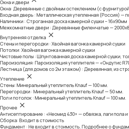
Окна и двери
Окна: Деревянные с двойным остеклением (с фурнитуро
Входная дверь : Металлическая утепленная (Россия) — п
Наличники : Строганная доска камерной сушки – 16х90мм
Межкомнатные двери : Деревянные филенчатые — 2000х8
Внутренняя отделка
Стены и перегородки : Хвойная вагонка камерной сушки
Потолки: Хвойная вагонка камерной сушки
Чистовые полы : Шпунтованная доска камерной сушки, т
Пароизоляция: Пароизоляция утеплителя — «Ондутис R7
Лестница (для домов со 2м этажом) : Деревянная, из ст
Утепление
Стены: Минеральный утеплитель Knauf — 100 мм.
Перегородки : Минеральный утеплитель Knauf — 50 мм.
Пол и потолок : Минеральный утеплитель Knauf — 100 мм.
Прочее
Антисептирование : «Неомид 430» — обвязка, лаги пола и
Сборка: Входит в стоимость
Фундамент : Не входит в стоимость. Подробнее о фунда