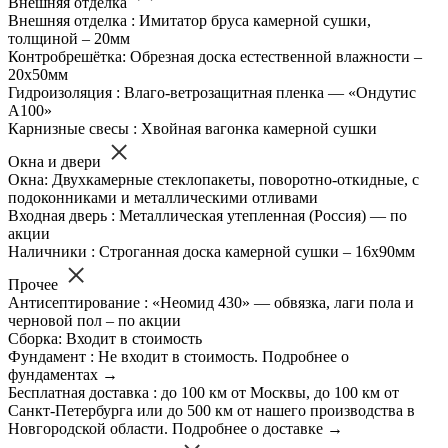
Внешняя отделка
Внешняя отделка : Имитатор бруса камерной сушки,
толщиной – 20мм
Контробрешётка: Обрезная доска естественной влажности –
20х50мм
Гидроизоляция : Влаго-ветрозащитная пленка — «Ондутис
А100»
Карнизные свесы : Хвойная вагонка камерной сушки
Окна и двери
Окна: Двухкамерные стеклопакеты, поворотно-откидные, с
подоконниками и металлическими отливами
Входная дверь : Металлическая утепленная (Россия) — по
акции
Наличники : Строганная доска камерной сушки – 16х90мм
Прочее
Антисептирование : «Неомид 430» — обвязка, лаги пола и
черновой пол – по акции
Сборка: Входит в стоимость
Фундамент : Не входит в стоимость. Подробнее о
фундаментах →
Бесплатная доставка : до 100 км от Москвы, до 100 км от
Санкт-Петербурга или до 500 км от нашего производства в
Новгородской области. Подробнее о доставке →