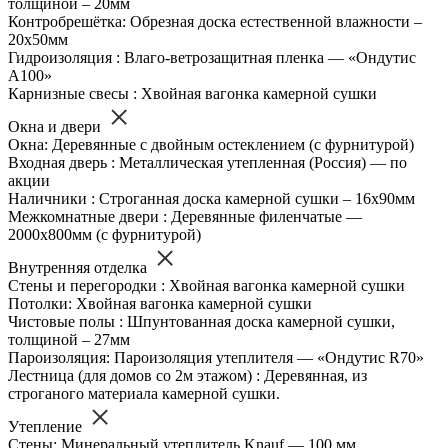
толщиной – 20мм
Контробрешётка: Обрезная доска естественной влажности –
20х50мм
Гидроизоляция : Влаго-ветрозащитная пленка — «Ондутис
А100»
Карнизные свесы : Хвойная вагонка камерной сушки
Окна и двери
Окна: Деревянные с двойным остеклением (с фурнитурой)
Входная дверь : Металлическая утепленная (Россия) — по
акции
Наличники : Строганная доска камерной сушки – 16х90мм
Межкомнатные двери : Деревянные филенчатые —
2000х800мм (с фурнитурой)
Внутренняя отделка
Стены и перегородки : Хвойная вагонка камерной сушки
Потолки: Хвойная вагонка камерной сушки
Чистовые полы : Шпунтованная доска камерной сушки,
толщиной – 27мм
Пароизоляция: Пароизоляция утеплителя — «Ондутис R70»
Лестница (для домов со 2м этажом) : Деревянная, из
строганого материала камерной сушки.
Утепление
Стены: Минеральный утеплитель Knauf — 100 мм.