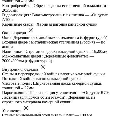
толщиной – 20мм
Контробрешётка: Обрезная доска естественной влажности –
20х50мм
Гидроизоляция : Влаго-ветрозащитная пленка — «Ондутис
А100»
Карнизные свесы : Хвойная вагонка камерной сушки
Окна и двери
Окна: Деревянные с двойным остеклением (с фурнитурой)
Входная дверь : Металлическая утепленная (Россия) — по
акции
Наличники : Строганная доска камерной сушки – 16х90мм
Межкомнатные двери : Деревянные филенчатые —
2000х800мм (с фурнитурой)
Внутренняя отделка
Стены и перегородки : Хвойная вагонка камерной сушки
Потолки: Хвойная вагонка камерной сушки
Чистовые полы : Шпунтованная доска камерной сушки,
толщиной – 27мм
Пароизоляция: Пароизоляция утеплителя — «Ондутис R70»
Лестница (для домов со 2м этажом) : Деревянная, из
строганого материала камерной сушки.
Утепление
Стены: Минеральный утеплитель Knauf — 100 мм.