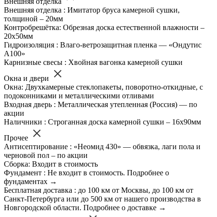
Внешняя отделка
Внешняя отделка : Имитатор бруса камерной сушки,
толщиной – 20мм
Контробрешётка: Обрезная доска естественной влажности –
20х50мм
Гидроизоляция : Влаго-ветрозащитная пленка — «Ондутис
А100»
Карнизные свесы : Хвойная вагонка камерной сушки
Окна и двери
Окна: Двухкамерные стеклопакеты, поворотно-откидные, с
подоконниками и металлическими отливами
Входная дверь : Металлическая утепленная (Россия) — по
акции
Наличники : Строганная доска камерной сушки – 16х90мм
Прочее
Антисептирование : «Неомид 430» — обвязка, лаги пола и
черновой пол – по акции
Сборка: Входит в стоимость
Фундамент : Не входит в стоимость. Подробнее о
фундаментах →
Бесплатная доставка : до 100 км от Москвы, до 100 км от
Санкт-Петербурга или до 500 км от нашего производства в
Новгородской области. Подробнее о доставке →