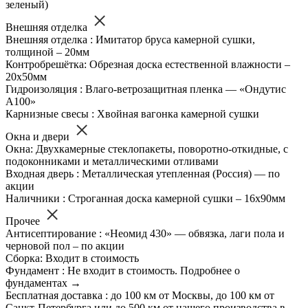
зеленый)
Внешняя отделка
Внешняя отделка : Имитатор бруса камерной сушки,
толщиной – 20мм
Контробрешётка: Обрезная доска естественной влажности –
20х50мм
Гидроизоляция : Влаго-ветрозащитная пленка — «Ондутис
А100»
Карнизные свесы : Хвойная вагонка камерной сушки
Окна и двери
Окна: Двухкамерные стеклопакеты, поворотно-откидные, с
подоконниками и металлическими отливами
Входная дверь : Металлическая утепленная (Россия) — по
акции
Наличники : Строганная доска камерной сушки – 16х90мм
Прочее
Антисептирование : «Неомид 430» — обвязка, лаги пола и
черновой пол – по акции
Сборка: Входит в стоимость
Фундамент : Не входит в стоимость. Подробнее о
фундаментах →
Бесплатная доставка : до 100 км от Москвы, до 100 км от
Санкт-Петербурга или до 500 км от нашего производства в