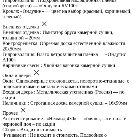
Гидроизоляция : Подкровельная изоляционная пленка
(гидробарьер) — «Ондулин RV100»
Кровля: «Ондулин» — цвет на выбор (красный, коричневый,
зеленый)
Внешняя отделка
Внешняя отделка : Имитатор бруса камерной сушки,
толщиной – 20мм
Контробрешётка: Обрезная доска естественной влажности –
20х50мм
Гидроизоляция: Влаго-ветрозащитная пленка — «Ондутис
А100»
Карнизные свесы : Хвойная вагонка камерной сушки
Окна и двери
Окна: Однокамерные стеклопакеты, поворотно-откидные, с
подоконниками и металлическими отливами
Входная дверь : Металлическая утепленная (Россия) — по
акции
Наличники : Строганная доска камерной сушки – 16х90мм
Прочее
Антисептирование : «Неомид 430» — обвязка, лаги пола и
черновой пол – по акции
Сборка: Входит в стоимость
Фундамент : Не входит в стоимость. Подробнее о