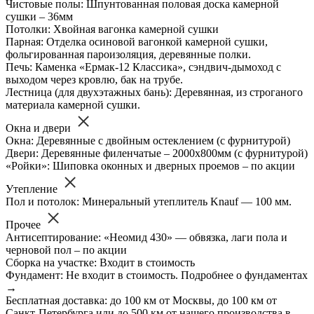
Чистовые полы: Шпунтованная половая доска камерной
сушки – 36мм
Потолки: Хвойная вагонка камерной сушки
Парная: Отделка осиновой вагонкой камерной сушки,
фольгированная пароизоляция, деревянные полки.
Печь: Каменка «Ермак-12 Классика», сэндвич-дымоход с
выходом через кровлю, бак на трубе.
Лестница (для двухэтажных бань): Деревянная, из строганого
материала камерной сушки.
Окна и двери
Окна: Деревянные с двойным остеклением (с фурнитурой)
Двери: Деревянные филенчатые – 2000х800мм (с фурнитурой)
«Ройки»: Шиповка оконных и дверных проемов – по акции
Утепление
Пол и потолок: Минеральный утеплитель Knauf — 100 мм.
Прочее
Антисептирование: «Неомид 430» — обвязка, лаги пола и
черновой пол – по акции
Сборка на участке: Входит в стоимость
Фундамент: Не входит в стоимость. Подробнее о фундаментах
→
Бесплатная доставка: до 100 км от Москвы, до 100 км от
Санкт-Петербурга или до 500 км от нашего производства в