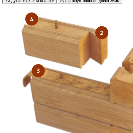
"Ондутис R70" или аналоги
сухая шпунтованная доска 36мм