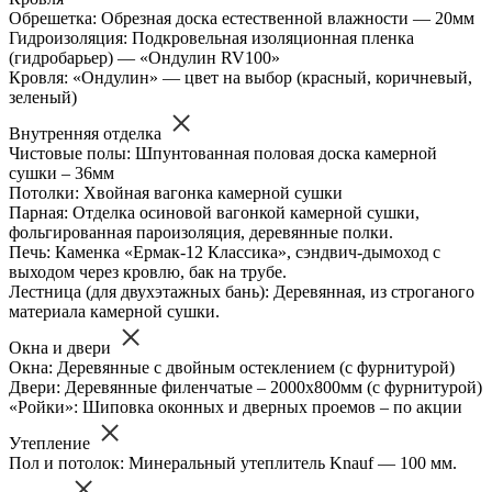
Обрешетка: Обрезная доска естественной влажности — 20мм
Гидроизоляция: Подкровельная изоляционная пленка
(гидробарьер) — «Ондулин RV100»
Кровля: «Ондулин» — цвет на выбор (красный, коричневый,
зеленый)
Внутренняя отделка
Чистовые полы: Шпунтованная половая доска камерной
сушки – 36мм
Потолки: Хвойная вагонка камерной сушки
Парная: Отделка осиновой вагонкой камерной сушки,
фольгированная пароизоляция, деревянные полки.
Печь: Каменка «Ермак-12 Классика», сэндвич-дымоход с
выходом через кровлю, бак на трубе.
Лестница (для двухэтажных бань): Деревянная, из строганого
материала камерной сушки.
Окна и двери
Окна: Деревянные с двойным остеклением (с фурнитурой)
Двери: Деревянные филенчатые – 2000х800мм (с фурнитурой)
«Ройки»: Шиповка оконных и дверных проемов – по акции
Утепление
Пол и потолок: Минеральный утеплитель Knauf — 100 мм.