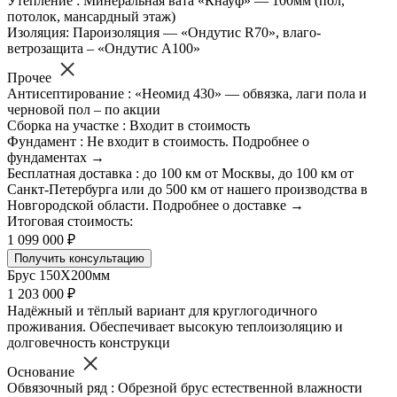
Утепление : Минеральная вата «Кнауф» — 100мм (пол,
потолок, мансардный этаж)
Изоляция: Пароизоляция — «Ондутис R70», влаго-
ветрозащита – «Ондутис А100»
Прочее
Антисептирование : «Неомид 430» — обвязка, лаги пола и
черновой пол – по акции
Сборка на участке : Входит в стоимость
Фундамент : Не входит в стоимость. Подробнее о
фундаментах →
Бесплатная доставка : до 100 км от Москвы, до 100 км от
Санкт-Петербурга или до 500 км от нашего производства в
Новгородской области. Подробнее о доставке →
Итоговая стоимость:
1 099 000 ₽
Получить консультацию
Брус 150Х200мм
1 203 000 ₽
Надёжный и тёплый вариант для круглогодичного
проживания. Обеспечивает высокую теплоизоляцию и
долговечность конструкци
Основание
Обвязочный ряд : Обрезной брус естественной влажности