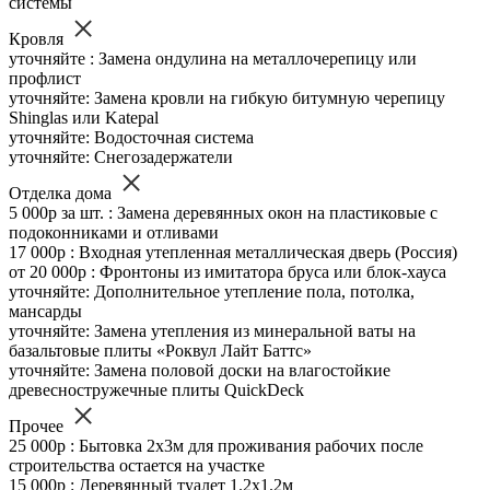
системы
Кровля
уточняйте : Замена ондулина на металлочерепицу или
профлист
уточняйте: Замена кровли на гибкую битумную черепицу
Shinglas или Katepal
уточняйте: Водосточная система
уточняйте: Снегозадержатели
Отделка дома
5 000р за шт. : Замена деревянных окон на пластиковые с
подоконниками и отливами
17 000р : Входная утепленная металлическая дверь (Россия)
от 20 000р : Фронтоны из имитатора бруса или блок-хауса
уточняйте: Дополнительное утепление пола, потолка,
мансарды
уточняйте: Замена утепления из минеральной ваты на
базальтовые плиты «Роквул Лайт Баттс»
уточняйте: Замена половой доски на влагостойкие
древесностружечные плиты QuickDeck
Прочее
25 000р : Бытовка 2х3м для проживания рабочих после
строительства остается на участке
15 000р : Деревянный туалет 1.2х1.2м