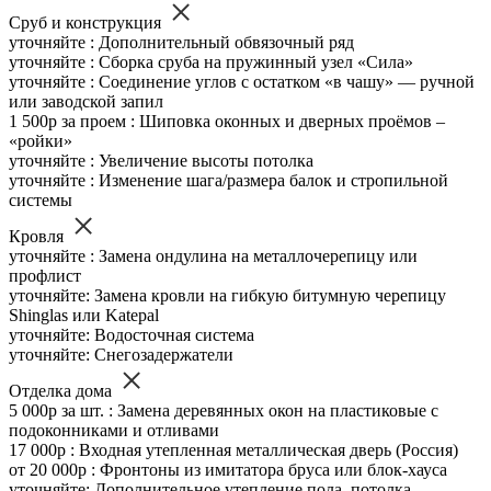
Сруб и конструкция
уточняйте : Дополнительный обвязочный ряд
уточняйте : Сборка сруба на пружинный узел «Сила»
уточняйте : Соединение углов с остатком «в чашу» — ручной
или заводской запил
1 500р за проем : Шиповка оконных и дверных проёмов –
«ройки»
уточняйте : Увеличение высоты потолка
уточняйте : Изменение шага/размера балок и стропильной
системы
Кровля
уточняйте : Замена ондулина на металлочерепицу или
профлист
уточняйте: Замена кровли на гибкую битумную черепицу
Shinglas или Katepal
уточняйте: Водосточная система
уточняйте: Снегозадержатели
Отделка дома
5 000р за шт. : Замена деревянных окон на пластиковые с
подоконниками и отливами
17 000р : Входная утепленная металлическая дверь (Россия)
от 20 000р : Фронтоны из имитатора бруса или блок-хауса
уточняйте: Дополнительное утепление пола, потолка,