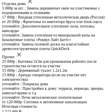
Отделка дома
5 000р за шт. : Замена деревянных окон на пластиковые с
подоконниками и отливами
17 000р : Входная утепленная металлическая дверь (Россия)
от 20 000р : Фронтоны из имитатора бруса или блок-хауса
уточняйте: Дополнительное утепление пола, потолка,
мансарды
уточняйте: Замена утепления из минеральной ваты на
базальтовые плиты «Роквул Лайт Баттс»
уточняйте: Замена половой доски на влагостойкие
древесностружечные плиты QuickDeck
Прочее
25 000р : Бытовка 2х3м для проживания рабочих после
строительства остается на участке
15 000р : Деревянный туалет 1.2х1.2м
15 000р : Аренда генератора (если на участке нет
электричества)
уточняйте : Покраска дома
уточняйте : Пристройки к дому: террасы, веранды, эркеры,
навесы/гаражи и т.д
уточняйте: Печи металлические отопительные
от 120 000р: Септики и автономные канализации
Итоговая стоимость:
1 572 000 ₽