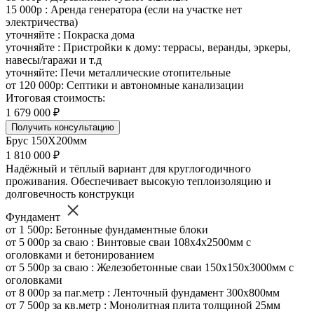
15 000р : Аренда генератора (если на участке нет
электричества)
уточняйте : Покраска дома
уточняйте : Пристройки к дому: террасы, веранды, эркеры,
навесы/гаражи и т.д
уточняйте: Печи металлические отопительные
от 120 000р: Септики и автономные канализации
Итоговая стоимость:
1 679 000 ₽
Получить консультацию
Брус 150Х200мм
1 810 000 ₽
Надёжный и тёплый вариант для круглогодичного
проживания. Обеспечивает высокую теплоизоляцию и
долговечность конструкци
Фундамент
от 1 500р: Бетонные фундаментные блоки
от 5 000р за сваю : Винтовые сваи 108х4х2500мм с
оголовками и бетонированием
от 5 500р за сваю : Железобетонные сваи 150х150х3000мм с
оголовками
от 8 000р за паг.метр : Ленточный фундамент 300х800мм
от 7 500р за кв.метр : Монолитная плита толщиной 25мм