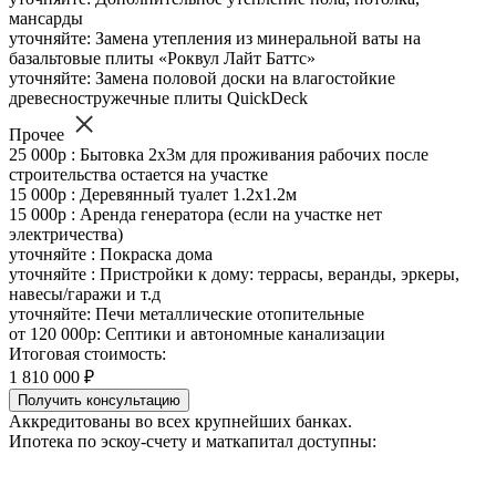
мансарды
уточняйте: Замена утепления из минеральной ваты на
базальтовые плиты «Роквул Лайт Баттс»
уточняйте: Замена половой доски на влагостойкие
древесностружечные плиты QuickDeck
Прочее
25 000р : Бытовка 2х3м для проживания рабочих после
строительства остается на участке
15 000р : Деревянный туалет 1.2х1.2м
15 000р : Аренда генератора (если на участке нет
электричества)
уточняйте : Покраска дома
уточняйте : Пристройки к дому: террасы, веранды, эркеры,
навесы/гаражи и т.д
уточняйте: Печи металлические отопительные
от 120 000р: Септики и автономные канализации
Итоговая стоимость:
1 810 000 ₽
Получить консультацию
Аккредитованы во всех крупнейших банках.
Ипотека по эскоу-счету и маткапитал доступны: