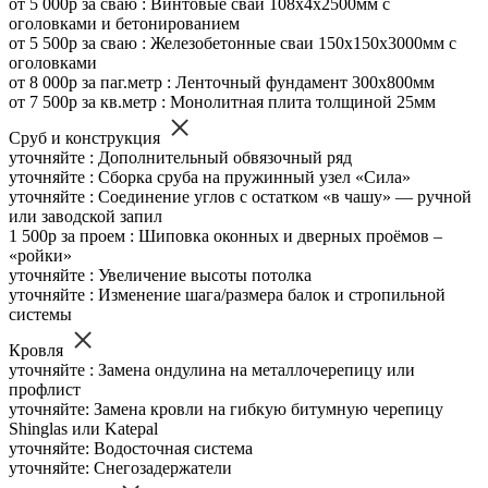
от 5 000р за сваю : Винтовые сваи 108х4х2500мм с
оголовками и бетонированием
от 5 500р за сваю : Железобетонные сваи 150х150х3000мм с
оголовками
от 8 000р за паг.метр : Ленточный фундамент 300х800мм
от 7 500р за кв.метр : Монолитная плита толщиной 25мм
Сруб и конструкция
уточняйте : Дополнительный обвязочный ряд
уточняйте : Сборка сруба на пружинный узел «Сила»
уточняйте : Соединение углов с остатком «в чашу» — ручной
или заводской запил
1 500р за проем : Шиповка оконных и дверных проёмов –
«ройки»
уточняйте : Увеличение высоты потолка
уточняйте : Изменение шага/размера балок и стропильной
системы
Кровля
уточняйте : Замена ондулина на металлочерепицу или
профлист
уточняйте: Замена кровли на гибкую битумную черепицу
Shinglas или Katepal
уточняйте: Водосточная система
уточняйте: Снегозадержатели