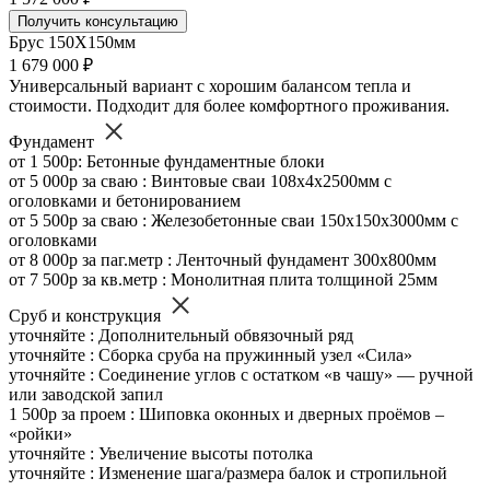
Получить консультацию
Брус 150Х150мм
1 679 000 ₽
Универсальный вариант с хорошим балансом тепла и
стоимости. Подходит для более комфортного проживания.
Фундамент
от 1 500р: Бетонные фундаментные блоки
от 5 000р за сваю : Винтовые сваи 108х4х2500мм с
оголовками и бетонированием
от 5 500р за сваю : Железобетонные сваи 150х150х3000мм с
оголовками
от 8 000р за паг.метр : Ленточный фундамент 300х800мм
от 7 500р за кв.метр : Монолитная плита толщиной 25мм
Сруб и конструкция
уточняйте : Дополнительный обвязочный ряд
уточняйте : Сборка сруба на пружинный узел «Сила»
уточняйте : Соединение углов с остатком «в чашу» — ручной
или заводской запил
1 500р за проем : Шиповка оконных и дверных проёмов –
«ройки»
уточняйте : Увеличение высоты потолка
уточняйте : Изменение шага/размера балок и стропильной