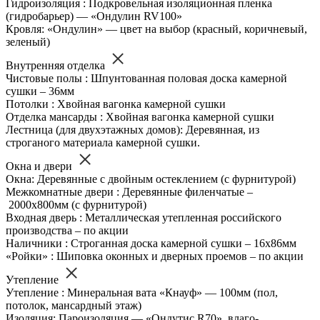
Гидроизоляция : Подкровельная изоляционная пленка
(гидробарьер) — «Ондулин RV100»
Кровля: «Ондулин» — цвет на выбор (красный, коричневый,
зеленый)
Внутренняя отделка
Чистовые полы : Шпунтованная половая доска камерной
сушки – 36мм
Потолки : Хвойная вагонка камерной сушки
Отделка мансарды : Хвойная вагонка камерной сушки
Лестница (для двухэтажных домов): Деревянная, из
строганого материала камерной сушки.
Окна и двери
Окна: Деревянные с двойным остеклением (с фурнитурой)
Межкомнатные двери : Деревянные филенчатые –
2000х800мм (с фурнитурой)
Входная дверь : Металлическая утепленная российского
производства – по акции
Наличники : Строганная доска камерной сушки – 16х86мм
«Ройки» : Шиповка оконных и дверных проемов – по акции
Утепление
Утепление : Минеральная вата «Кнауф» — 100мм (пол,
потолок, мансардный этаж)
Изоляция: Пароизоляция — «Ондутис R70», влаго-