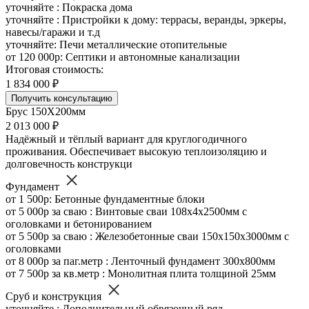
уточняйте : Покраска дома
уточняйте : Пристройки к дому: террасы, веранды, эркеры,
навесы/гаражи и т.д
уточняйте: Печи металлические отопительные
от 120 000р: Септики и автономные канализации
Итоговая стоимость:
1 834 000 ₽
Получить консультацию
Брус 150Х200мм
2 013 000 ₽
Надёжный и тёплый вариант для круглогодичного
проживания. Обеспечивает высокую теплоизоляцию и
долговечность конструкци
Фундамент
от 1 500р: Бетонные фундаментные блоки
от 5 000р за сваю : Винтовые сваи 108х4х2500мм с
оголовками и бетонированием
от 5 500р за сваю : Железобетонные сваи 150х150х3000мм с
оголовками
от 8 000р за паг.метр : Ленточный фундамент 300х800мм
от 7 500р за кв.метр : Монолитная плита толщиной 25мм
Сруб и конструкция
уточняйте : Дополнительный обвязочный ряд