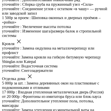
уточняйте : Сборка сруба на пружинный узел «Сила»
уточняйте : Соединение углов с остатком «в чашу» — ручной
или заводской запил
1 500р за проем : Шиповка оконных и дверных проёмов –
«ройки»
уточняйте : Увеличение высоты потолка
уточняйте : Изменение шага/размера балок и стропильной
системы
Кровля
уточняйте : Замена ондулина на металлочерепицу или
профлист
уточняйте: Замена кровли на гибкую битумную черепицу
Shinglas или Katepal
уточняйте: Водосточная система
уточняйте: Снегозадержатели
Отделка дома
5 000р за шт. : Замена деревянных окон на пластиковые с
подоконниками и отливами
17 000р : Входная утепленная металлическая дверь (Россия)
от 20 000р : Фронтоны из имитатора бруса или блок-хауса
уточняйте: Дополнительное утепление пола, потолка,
мансарды
уточняйте: Замена утепления из минеральной ваты на