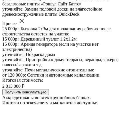
базальтовые плиты «Роквул Лайт Баттс»
уточняйте: Замена половой доски на влагостойкие
древесностружечные плиты QuickDeck
Прочее
25 000р : Бытовка 2х3м для проживания рабочих после
строительства остается на участке
15 000р : Деревянный туалет 1.2х1.2м
15 000р : Аренда генератора (если на участке нет
электричества)
уточняйте : Покраска дома
уточняйте : Пристройки к дому: террасы, веранды, эркеры,
навесы/гаражи и т.д
уточняйте: Печи металлические отопительные
от 120 000р: Септики и автономные канализации
Итоговая стоимость:
2 013 000 ₽
Получить консультацию
Аккредитованы во всех крупнейших банках.
Ипотека по эскоу-счету и маткапитал доступны: