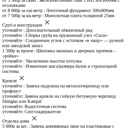
от 5 500р за сваю : Железобетонные сваи 150х150х3000мм с
оголовками
от 8 000р за паг.метр : Ленточный фундамент 300х800мм
от 7 500р за кв.метр : Монолитная плита толщиной 25мм
Сруб и конструкция
уточняйте : Дополнительный обвязочный ряд
уточняйте : Сборка сруба на пружинный узел «Сила»
уточняйте : Соединение углов с остатком «в чашу» — ручной
или заводской запил
1 500р за проем : Шиповка оконных и дверных проёмов –
«ройки»
уточняйте : Увеличение высоты потолка
уточняйте : Изменение шага/размера балок и стропильной
системы
Кровля
уточняйте : Замена ондулина на металлочерепицу или
профлист
уточняйте: Замена кровли на гибкую битумную черепицу
Shinglas или Katepal
уточняйте: Водосточная система
уточняйте: Снегозадержатели
Отделка дома
5 000р за шт. : Замена деревянных окон на пластиковые с