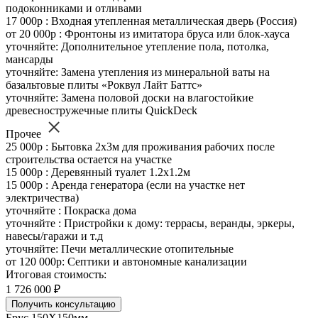
подоконниками и отливами
17 000р : Входная утепленная металлическая дверь (Россия)
от 20 000р : Фронтоны из имитатора бруса или блок-хауса
уточняйте: Дополнительное утепление пола, потолка,
мансарды
уточняйте: Замена утепления из минеральной ваты на
базальтовые плиты «Роквул Лайт Баттс»
уточняйте: Замена половой доски на влагостойкие
древесностружечные плиты QuickDeck
Прочее
25 000р : Бытовка 2х3м для проживания рабочих после
строительства остается на участке
15 000р : Деревянный туалет 1.2х1.2м
15 000р : Аренда генератора (если на участке нет
электричества)
уточняйте : Покраска дома
уточняйте : Пристройки к дому: террасы, веранды, эркеры,
навесы/гаражи и т.д
уточняйте: Печи металлические отопительные
от 120 000р: Септики и автономные канализации
Итоговая стоимость:
1 726 000 ₽
Получить консультацию
Брус 150Х150мм