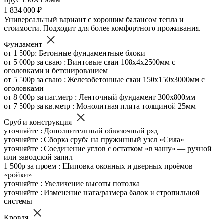
1 834 000 ₽
Универсальный вариант с хорошим балансом тепла и
стоимости. Подходит для более комфортного проживания.
Фундамент
от 1 500р: Бетонные фундаментные блоки
от 5 000р за сваю : Винтовые сваи 108х4х2500мм с
оголовками и бетонированием
от 5 500р за сваю : Железобетонные сваи 150х150х3000мм с
оголовками
от 8 000р за паг.метр : Ленточный фундамент 300х800мм
от 7 500р за кв.метр : Монолитная плита толщиной 25мм
Сруб и конструкция
уточняйте : Дополнительный обвязочный ряд
уточняйте : Сборка сруба на пружинный узел «Сила»
уточняйте : Соединение углов с остатком «в чашу» — ручной
или заводской запил
1 500р за проем : Шиповка оконных и дверных проёмов –
«ройки»
уточняйте : Увеличение высоты потолка
уточняйте : Изменение шага/размера балок и стропильной
системы
Кровля