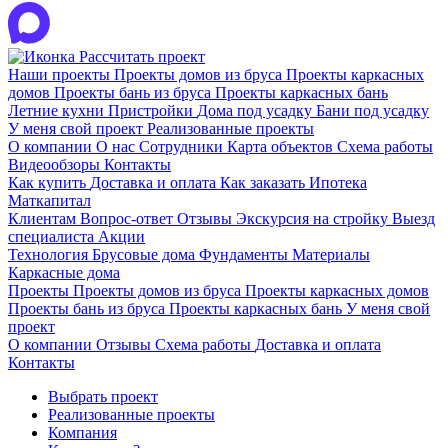
Рассчитать проект
Наши проекты
Проекты домов из бруса
Проекты каркасных
домов
Проекты бань из бруса
Проекты каркасных бань
Летние кухни
Пристройки
Дома под усадку
Бани под усадку
У меня свой проект
Реализованные проекты
О компании
О нас
Сотрудники
Карта объектов
Схема работы
Видеообзоры
Контакты
Как купить
Доставка и оплата
Как заказать
Ипотека
Маткапитал
Клиентам
Вопрос-ответ
Отзывы
Экскурсия на стройку
Выезд
специалиста
Акции
Технология
Брусовые дома
Фундаменты
Материалы
Каркасные дома
Проекты
Проекты домов из бруса
Проекты каркасных домов
Проекты бань из бруса
Проекты каркасных бань
У меня свой
проект
О компании
Отзывы
Схема работы
Доставка и оплата
Контакты
Выбрать проект
Реализованные проекты
Компания