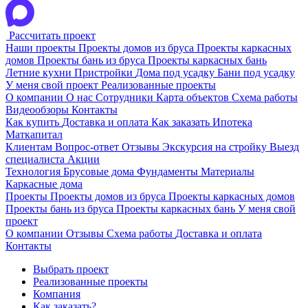
Рассчитать проект
Наши проекты
Проекты домов из бруса
Проекты каркасных
домов
Проекты бань из бруса
Проекты каркасных бань
Летние кухни
Пристройки
Дома под усадку
Бани под усадку
У меня свой проект
Реализованные проекты
О компании
О нас
Сотрудники
Карта объектов
Схема работы
Видеообзоры
Контакты
Как купить
Доставка и оплата
Как заказать
Ипотека
Маткапитал
Клиентам
Вопрос-ответ
Отзывы
Экскурсия на стройку
Выезд
специалиста
Акции
Технология
Брусовые дома
Фундаменты
Материалы
Каркасные дома
Проекты
Проекты домов из бруса
Проекты каркасных домов
Проекты бань из бруса
Проекты каркасных бань
У меня свой
проект
О компании
Отзывы
Схема работы
Доставка и оплата
Контакты
Выбрать проект
Реализованные проекты
Компания
Как заказать?