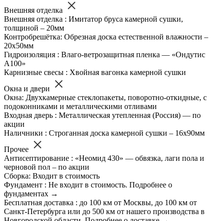
Внешняя отделка
Внешняя отделка : Имитатор бруса камерной сушки,
толщиной – 20мм
Контробрешётка: Обрезная доска естественной влажности –
20х50мм
Гидроизоляция : Влаго-ветрозащитная пленка — «Ондутис
А100»
Карнизные свесы : Хвойная вагонка камерной сушки
Окна и двери
Окна: Двухкамерные стеклопакеты, поворотно-откидные, с
подоконниками и металлическими отливами
Входная дверь : Металлическая утепленная (Россия) — по
акции
Наличники : Строганная доска камерной сушки – 16х90мм
Прочее
Антисептирование : «Неомид 430» — обвязка, лаги пола и
черновой пол – по акции
Сборка: Входит в стоимость
Фундамент : Не входит в стоимость. Подробнее о
фундаментах →
Бесплатная доставка : до 100 км от Москвы, до 100 км от
Санкт-Петербурга или до 500 км от нашего производства в
Новгородской области. Подробнее о доставке →