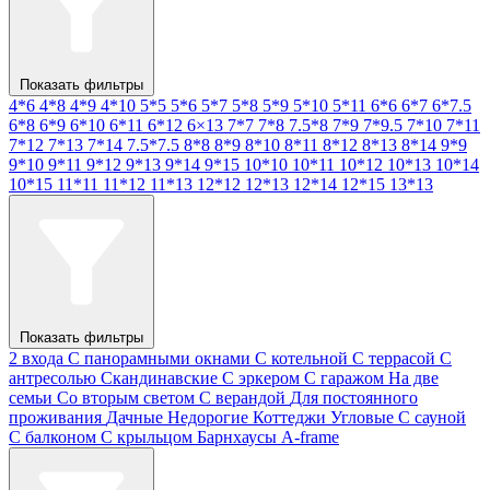
Показать фильтры
4*6
4*8
4*9
4*10
5*5
5*6
5*7
5*8
5*9
5*10
5*11
6*6
6*7
6*7.5
6*8
6*9
6*10
6*11
6*12
6×13
7*7
7*8
7.5*8
7*9
7*9.5
7*10
7*11
7*12
7*13
7*14
7.5*7.5
8*8
8*9
8*10
8*11
8*12
8*13
8*14
9*9
9*10
9*11
9*12
9*13
9*14
9*15
10*10
10*11
10*12
10*13
10*14
10*15
11*11
11*12
11*13
12*12
12*13
12*14
12*15
13*13
Показать фильтры
2 входа
С панорамными окнами
С котельной
С террасой
С
антресолью
Скандинавские
С эркером
С гаражом
На две
семьи
Со вторым светом
С верандой
Для постоянного
проживания
Дачные
Недорогие
Коттеджи
Угловые
С сауной
С балконом
С крыльцом
Барнхаусы
A-frame