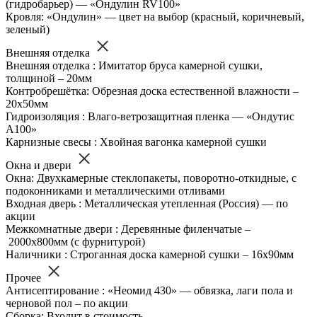
(гидробарьер) — «Ондулин RV100»
Кровля: «Ондулин» — цвет на выбор (красный, коричневый,
зеленый)
Внешняя отделка
Внешняя отделка : Имитатор бруса камерной сушки,
толщиной – 20мм
Контробрешётка: Обрезная доска естественной влажности –
20х50мм
Гидроизоляция : Влаго-ветрозащитная пленка — «Ондутис
А100»
Карнизные свесы : Хвойная вагонка камерной сушки
Окна и двери
Окна: Двухкамерные стеклопакеты, поворотно-откидные, с
подоконниками и металлическими отливами
Входная дверь : Металлическая утепленная (Россия) — по
акции
Межкомнатные двери : Деревянные филенчатые –
2000х800мм (с фурнитурой)
Наличники : Строганная доска камерной сушки – 16х90мм
Прочее
Антисептирование : «Неомид 430» — обвязка, лаги пола и
черновой пол – по акции
Сборка: Входит в стоимость