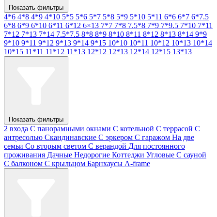
Показать фильтры
4*6
4*8
4*9
4*10
5*5
5*6
5*7
5*8
5*9
5*10
5*11
6*6
6*7
6*7.5
6*8
6*9
6*10
6*11
6*12
6×13
7*7
7*8
7.5*8
7*9
7*9.5
7*10
7*11
7*12
7*13
7*14
7.5*7.5
8*8
8*9
8*10
8*11
8*12
8*13
8*14
9*9
9*10
9*11
9*12
9*13
9*14
9*15
10*10
10*11
10*12
10*13
10*14
10*15
11*11
11*12
11*13
12*12
12*13
12*14
12*15
13*13
Показать фильтры
2 входа
С панорамными окнами
С котельной
С террасой
С
антресолью
Скандинавские
С эркером
С гаражом
На две
семьи
Со вторым светом
С верандой
Для постоянного
проживания
Дачные
Недорогие
Коттеджи
Угловые
С сауной
С балконом
С крыльцом
Барнхаусы
A-frame