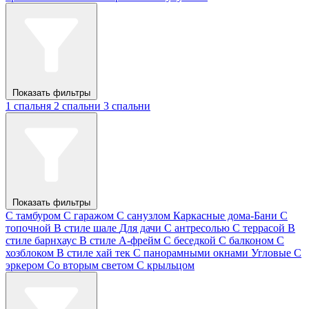
Показать фильтры
1 спальня
2 спальни
3 спальни
Показать фильтры
С тамбуром
С гаражом
С санузлом
Каркасные дома-Бани
С
топочной
В стиле шале
Для дачи
С антресолью
С террасой
В
стиле барнхаус
В стиле А-фрейм
С беседкой
С балконом
С
хозблоком
В стиле хай тек
С панорамными окнами
Угловые
С
эркером
Со вторым светом
С крыльцом