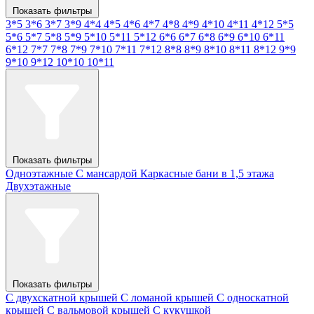
Показать фильтры
3*5
3*6
3*7
3*9
4*4
4*5
4*6
4*7
4*8
4*9
4*10
4*11
4*12
5*5
5*6
5*7
5*8
5*9
5*10
5*11
5*12
6*6
6*7
6*8
6*9
6*10
6*11
6*12
7*7
7*8
7*9
7*10
7*11
7*12
8*8
8*9
8*10
8*11
8*12
9*9
9*10
9*12
10*10
10*11
Показать фильтры
Одноэтажные
С мансардой
Каркасные бани в 1,5 этажа
Двухэтажные
Показать фильтры
С двухскатной крышей
С ломаной крышей
С односкатной
крышей
С вальмовой крышей
С кукушкой