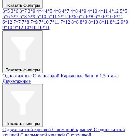
Показать фильтры
3*5
3*6
3*7
3*9
4*4
4*5
4*6
4*7
4*8
4*9
4*10
4*11
4*12
5*5
5*6
5*7
5*8
5*9
5*10
5*11
5*12
6*6
6*7
6*8
6*9
6*10
6*11
6*12
7*7
7*8
7*9
7*10
7*11
7*12
8*8
8*9
8*10
8*11
8*12
9*9
9*10
9*12
10*10
10*11
Показать фильтры
Одноэтажные
С мансардой
Каркасные бани в 1,5 этажа
Двухэтажные
Показать фильтры
С двухскатной крышей
С ломаной крышей
С односкатной
крышей
С вальмовой крышей
С кукушкой