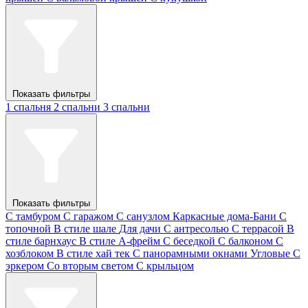
Показать фильтры
1 спальня
2 спальни
3 спальни
Показать фильтры
С тамбуром
С гаражом
С санузлом
Каркасные дома-Бани
С
топочной
В стиле шале
Для дачи
С антресолью
С террасой
В
стиле барнхаус
В стиле А-фрейм
С беседкой
С балконом
С
хозблоком
В стиле хай тек
С панорамными окнами
Угловые
С
эркером
Со вторым светом
С крыльцом